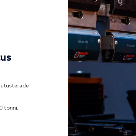
tus
nutusterade
0 tonni.