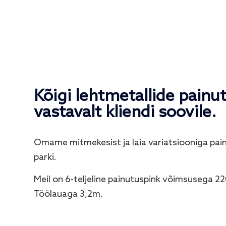
Kõigi lehtmetallide painu
vastavalt kliendi soovile.
Omame mitmekesist ja laia variatsiooniga pai
parki.
Meil on 6-teljeline painutuspink võimsusega 22
Töölauaga 3,2m.