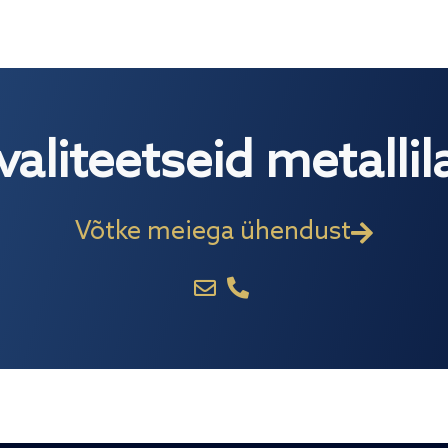
valiteetseid metalli
Võtke meiega ühendust